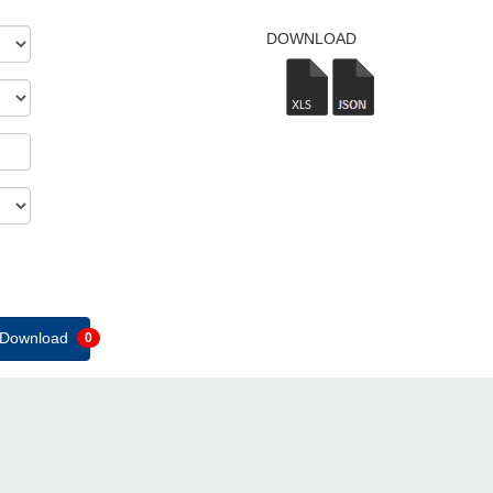
DOWNLOAD
e Download
0