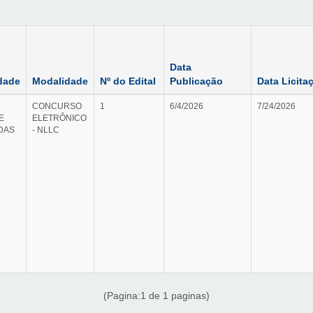
Data
dade
Modalidade
Nº do Edital
Publicação
Data Licita
CONCURSO
1
6/4/2026
7/24/2026
E
ELETRÔNICO
DAS
- NLLC
(Pagina:1 de 1 paginas)