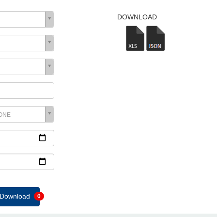
DOWNLOAD
ONE
e Download
0