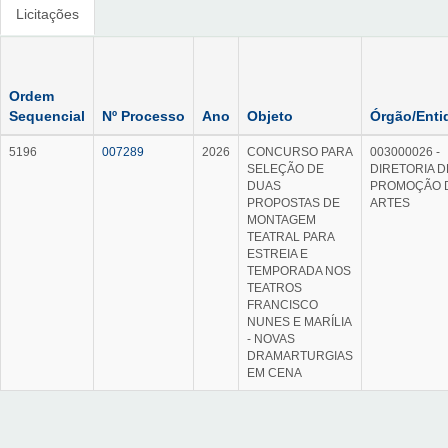
Licitações
Ordem
Sequencial
Nº Processo
Ano
Objeto
Órgão/Enti
5196
007289
2026
CONCURSO PARA
003000026 -
SELEÇÃO DE
DIRETORIA D
DUAS
PROMOÇÃO 
PROPOSTAS DE
ARTES
MONTAGEM
TEATRAL PARA
ESTREIA E
TEMPORADA NOS
TEATROS
FRANCISCO
NUNES E MARÍLIA
- NOVAS
DRAMARTURGIAS
EM CENA